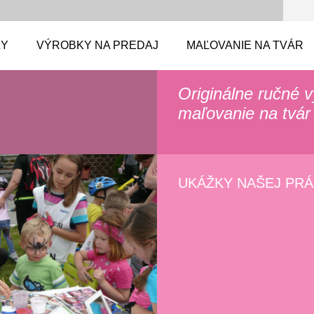
ZY
VÝROBKY NA PREDAJ
MAĽOVANIE NA TVÁR
Originálne ručné 
maľovanie na tvár
UKÁŽKY NAŠEJ PR